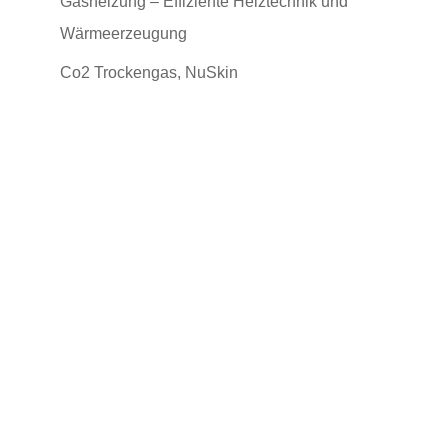
Gasheizung – Effiziente Heiztechnik und
Wärmeerzeugung
Co2 Trockengas, NuSkin