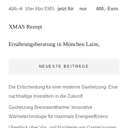
420,- €
10er Abo EMS
jetzt für
nur
400,- Euro
Beitrags-
Previous
XMAS Rezept
Post
Navigation
Next
Ernährungsberatung in München Laim,
Post
NEUESTE BEITRÄGE
Die Entscheidung für eine moderne Gasheizung: Eine
nachhaltige Investition in die Zukunft
Gasheizung Brennwerttherme: Innovative
Wärmetechnologie für maximale Energieeffizienz
Überblick über Vor- und Nachteile von Gasheizungen